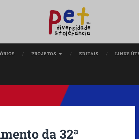
ÓRIOS
PROJETOS
EDITAIS
LINKS ÚT
amento da 32ª