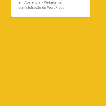
em Aparência > Widgets na
administração do WordPress.