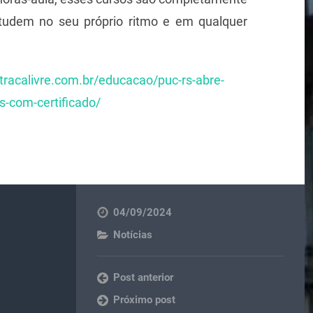
studem no seu próprio ritmo e em qualquer
atracalivre.com.br/educacao/puc-rs-abre-
s-com-certificado/
04/09/2024
Notícias
Post anterior
Próximo post