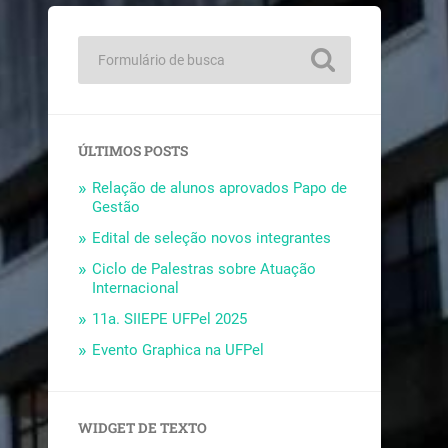
ÚLTIMOS POSTS
Relação de alunos aprovados Papo de
Gestão
Edital de seleção novos integrantes
Ciclo de Palestras sobre Atuação
Internacional
11a. SIIEPE UFPel 2025
Evento Graphica na UFPel
WIDGET DE TEXTO