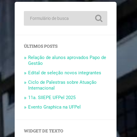
ÚLTIMOS POSTS
Relação de alunos aprovados Papo de
Gestão
Edital de seleção novos integrantes
Ciclo de Palestras sobre Atuação
Internacional
11a. SIIEPE UFPel 2025
Evento Graphica na UFPel
WIDGET DE TEXTO