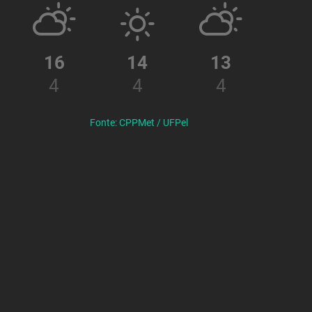
16
14
13
4
4
4
Fonte: CPPMet / UFPel