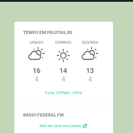
TEMPO EM PELOTAS, RS
SÁBADO
DOMINGO
SEGUNDA
16
14
13
4
4
4
Fonte: CPPMet / UFPel
RÁDIO FEDERAL FM
Abrir em uma nova janela