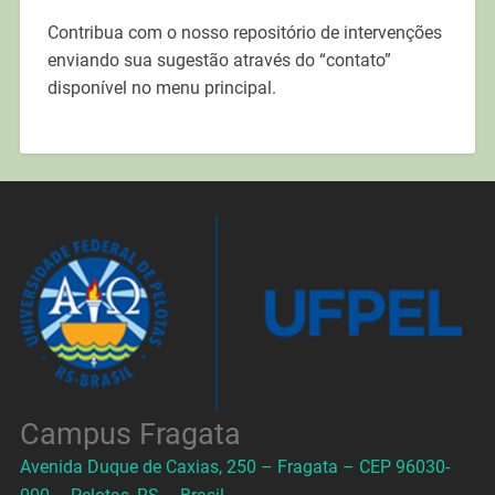
Contribua com o nosso repositório de intervenções
enviando sua sugestão através do “contato”
disponível no menu principal.
Campus Fragata
Avenida Duque de Caxias, 250 – Fragata – CEP 96030-