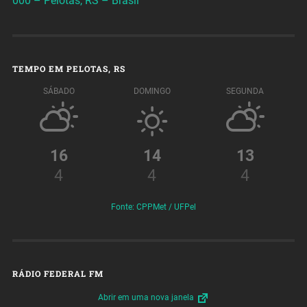
000 – Pelotas, RS – Brasil
TEMPO EM PELOTAS, RS
SÁBADO
DOMINGO
SEGUNDA
16
14
13
4
4
4
Fonte: CPPMet / UFPel
RÁDIO FEDERAL FM
Abrir em uma nova janela