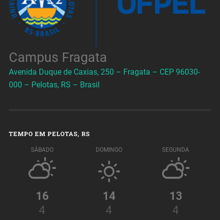
Campus Fragata
Avenida Duque de Caxias, 250 – Fragata – CEP 96030-
000 – Pelotas, RS – Brasil
TEMPO EM PELOTAS, RS
SÁBADO
DOMINGO
SEGUNDA
16
14
13
4
4
4