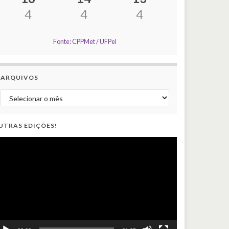
4
4
4
Fonte: CPPMet / UFPel
ARQUIVOS
Arquivos
UTRAS EDIÇÕES!
ocador
e
ídeo