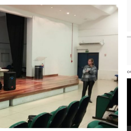
O
T
d
v