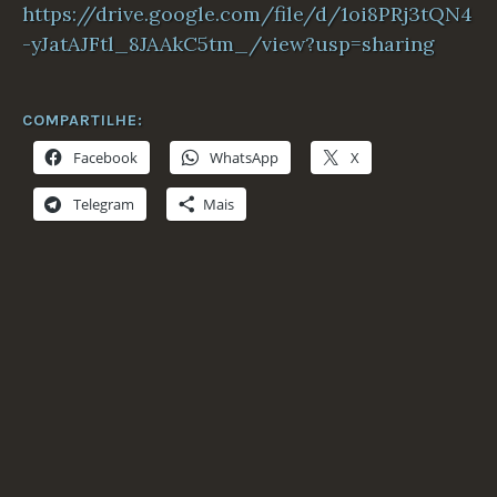
https://drive.google.com/file/d/1oi8PRj3tQN4
-yJatAJFtl_8JAAkC5tm_/view?usp=sharing
COMPARTILHE:
Facebook
WhatsApp
X
Telegram
Mais