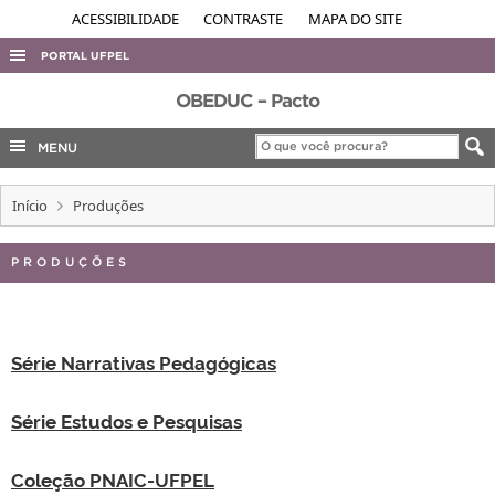
ACESSIBILIDADE
CONTRASTE
MAPA DO SITE
PORTAL UFPEL
ACESSO À INFORMAÇÃO
OBEDUC – Pacto
AUDITORIA
MENU
COBALTO
Início
Produções
CONCURSOS
EDITAIS
PRODUÇÕES
INTERNACIONAL
OUVIDORIA
Série Narrativas Pedagógicas
PORTARIAS
TELEFONES
Série Estudos e Pesquisas
Coleção PNAIC-UFPEL