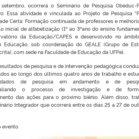
 setembro, ocorrerá o Seminário de Pesquisa Obeduc-
ão
. Essa atividade é vinculada ao Projeto de Pesquisa “
dade Certa: Formação continuada de professores e melhori
clo inicial de alfabetização (1º ao 3ºano do ensino fundament
ervatório da Educação/CAPES e desenvolvido no âmbi
 Educação, sob coordenação do GEALE (Grupo de Est
rita), com sede na Faculdade de Educação da UFPel.
 resultados de pesquisa e de intervenção pedagógica condu
zados ao longo dos últimos quatro anos de trabalho e estu
 dados de pesquisa em andamento e de pesqu
avaliando o processo de investigação e de form
mento das ações para o próximo biênio. Além disso, tra
nário Integrador que ocorrerá entre os dias 25 a 27 de ou
o evento.