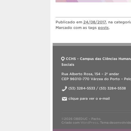
Publicado
em
24/08/2017
, na categor
Marcado com as tags
posts
.
CCHS - Campus das Ciências Human
Sociais
Rua Alberto Rosa, 154 – 2º andar
CEP 96010-770 Várzea do Porto – Pelo
(53) 3284-5533 / (53) 3284-5538
clique para ver o e-mail
©2026 OBEDUC – Pacto.
Criado com
WordPress
.
Tema desenvolvid