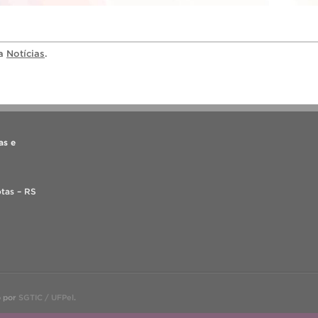
ia
Notícias
.
as e
tas – RS
o por
SGTIC / UFPel
.