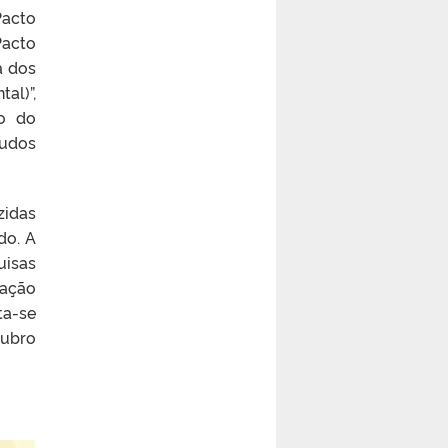
Pacto
Pacto
a dos
al)”,
to do
udos
zidas
do. A
isas
ação
ta-se
tubro