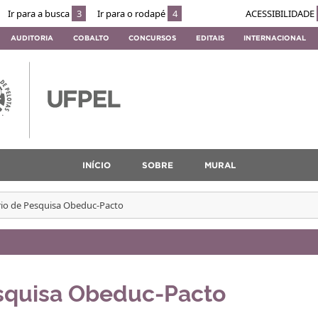
Ir para a busca
3
Ir para o rodapé
4
ACESSIBILIDADE
AUDITORIA
COBALTO
CONCURSOS
EDITAIS
INTERNACIONAL
INÍCIO
SOBRE
MURAL
io de Pesquisa Obeduc-Pacto
squisa Obeduc-Pacto