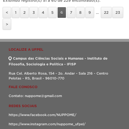
Exibindo registro(s) 51 a 60 de 229 encontrado(s).
<
1
2
3
4
5
6
7
8
9
…
22
23
>
LOCALIZE A UFPEL
Campus das Ciências Sociais e Humanas - Instituto de
Filosofia, Sociologia e Política - IFISP
Rua Cel. Alberto Rosa, 154 - 2o. Andar - Sala 216 - Centro
Pelotas - RS, Brasil - 96010-770
FALE CONOSCO
Contato: nuppome@gmail.com
REDES SOCIAIS
https://www.facebook.com/NUPPOME/
https://www.instagram.com/nuppome_ufpel/