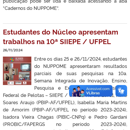
publicação pode ser lida e baixada acessando a aba
“Cadernos do NUPPOME“.
Estudantes do Núcleo apresentam
trabalhos na 10ª SIIEPE / UFPEL
26/11/2024
Entre os dias 25 e 26/11/2024, estudantes
do NUPPOME apresentaram resultados
parciais de suas pesquisas na 10a.
Semana Integrada de Inovação, Ensino,
Pesquisa e Extensão da Universidade
Federal de Pelotas – SIIEPE / UFPEL. No dia 25/11, Aline
Soares Araujo (PBIP-AF/UFPEL), Isabella Maria Martins
de Amorim (PBIP-AF/UFPEL no período 2023-2024),
Isadora Vieira Chagas (PIBIC-CNPq) e Pedro Gardani
(PROBIC/FAPERGS no período 2023-2024),