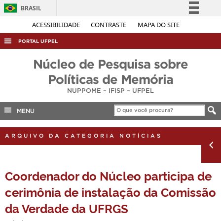
BRASIL
Simplifique!
ACESSIBILIDADE
CONTRASTE
MAPA DO SITE
Comunica BR
PORTAL UFPEL
Participe
ACESSO À INFORMAÇÃO
Núcleo de Pesquisa sobre
Acesso à informação
AUDITORIA
Políticas de Memória
Legislação
NUPPOME – IFISP – UFPEL
COBALTO
Canais
CONCURSOS
MENU
EDITAIS
ARQUIVO DA CATEGORIA NOTÍCIAS
INTERNACIONAL
OUVIDORIA
Coordenador do Núcleo participa de
PORTARIAS
cerimônia de instalação da Comissão
TELEFONES
da Verdade da UFRGS