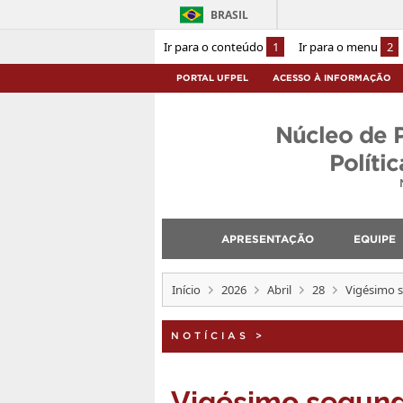
BRASIL
Ir para o conteúdo
1
Ir para o menu
2
PORTAL UFPEL
ACESSO À INFORMAÇÃO
Núcleo de 
Políti
APRESENTAÇÃO
EQUIPE
Início
2026
Abril
28
Vigésimo 
NOTÍCIAS
>
Vigésimo segun