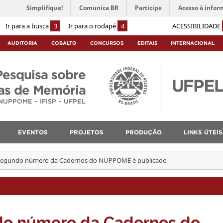
Simplifique!
Comunica BR
Participe
Acesso à infor
Ir para a busca
3
Ir para o rodapé
4
ACESSIBILIDADE
AUDITORIA
COBALTO
CONCURSOS
EDITAIS
INTERNACIONAL
Pesquisa sobre
cas de Memória
NUPPOME – IFISP – UFPEL
EVENTOS
PROJETOS
PRODUÇÃO
LINKS ÚTEIS
segundo número da Cadernos do NUPPOME é publicado
do número da Cadernos do