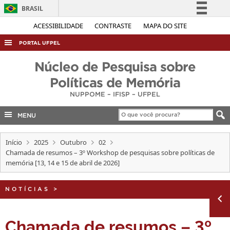
BRASIL
Simplifique!
ACESSIBILIDADE
CONTRASTE
MAPA DO SITE
Comunica BR
PORTAL UFPEL
Participe
ACESSO À INFORMAÇÃO
Núcleo de Pesquisa sobre
Acesso à informação
AUDITORIA
Políticas de Memória
Legislação
NUPPOME – IFISP – UFPEL
COBALTO
Canais
CONCURSOS
MENU
EDITAIS
Início
2025
Outubro
02
INTERNACIONAL
Chamada de resumos – 3º Workshop de pesquisas sobre políticas de
memória [13, 14 e 15 de abril de 2026]
OUVIDORIA
PORTARIAS
NOTÍCIAS
>
TELEFONES
Chamada de resumos – 3º