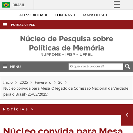
BRASIL
Simplifique!
ACESSIBILIDADE
CONTRASTE
MAPA DO SITE
Comunica BR
PORTAL UFPEL
Participe
ACESSO À INFORMAÇÃO
Núcleo de Pesquisa sobre
Acesso à informação
AUDITORIA
Políticas de Memória
Legislação
NUPPOME – IFISP – UFPEL
COBALTO
Canais
CONCURSOS
MENU
EDITAIS
Início
2025
Fevereiro
26
INTERNACIONAL
Núcleo convida para Mesa ‘O legado da Comissão Nacional da Verdade
para o Brasil’ (25/03/2025)
OUVIDORIA
PORTARIAS
NOTÍCIAS
>
TELEFONES
Núcleo convida para Mesa