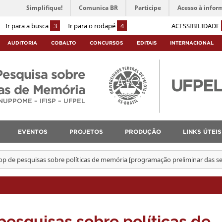
Simplifique!
Comunica BR
Participe
Acesso à infor
Ir para a busca
3
Ir para o rodapé
4
ACESSIBILIDADE
AUDITORIA
COBALTO
CONCURSOS
EDITAIS
INTERNACIONAL
Pesquisa sobre
cas de Memória
NUPPOME – IFISP – UFPEL
EVENTOS
PROJETOS
PRODUÇÃO
LINKS ÚTEIS
p de pesquisas sobre políticas de memória [programação preliminar das s
esquisas sobre políticas de