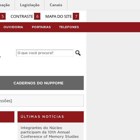
mação
Legislação
Canais
5
CONTRASTE
6
MAPA DO SITE
7
OUVIDORIA
PORTARIAS
TELEFONES
CADERNOS DO NUPPOME
essões]
ÚLTIMAS NOTÍCIAS
Integrantes do Núcleo
participam da 10th Annual
Conference of Memory Studies