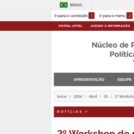
BRASIL
Ir para o conteúdo
1
Ir para o menu
2
PORTAL UFPEL
ACESSO À INFORMAÇÃO
Núcleo de 
Políti
APRESENTAÇÃO
EQUIPE
Início
2024
Abril
05
2º Worksho
NOTÍCIAS
>
2º Workshop de p