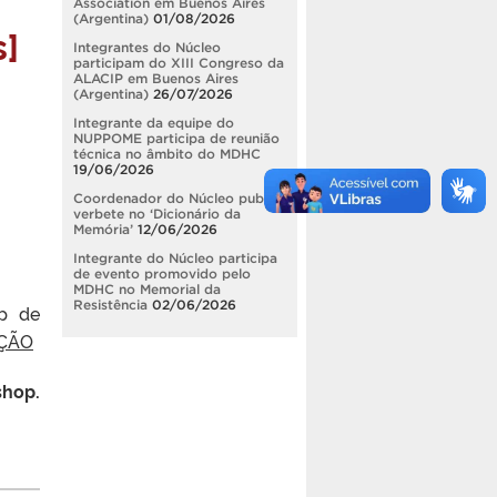
Association em Buenos Aires
(Argentina)
01/08/2026
s]
Integrantes do Núcleo
participam do XIII Congreso da
ALACIP em Buenos Aires
(Argentina)
26/07/2026
Integrante da equipe do
NUPPOME participa de reunião
técnica no âmbito do MDHC
19/06/2026
Coordenador do Núcleo publica
verbete no ‘Dicionário da
Memória’
12/06/2026
Integrante do Núcleo participa
de evento promovido pelo
MDHC no Memorial da
Resistência
02/06/2026
op de
AÇÃO
shop.