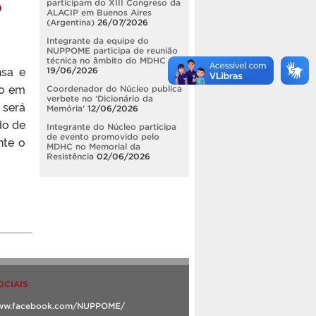
o
participam do XIII Congreso da
ALACIP em Buenos Aires
(Argentina)
26/07/2026
Integrante da equipe do
NUPPOME participa de reunião
técnica no âmbito do MDHC
nsa e
19/06/2026
do em
Coordenador do Núcleo publica
verbete no ‘Dicionário da
 será
Memória’
12/06/2026
do de
Integrante do Núcleo participa
de evento promovido pelo
nte o
MDHC no Memorial da
Resistência
02/06/2026
OCIAIS
www.facebook.com/NUPPOME/