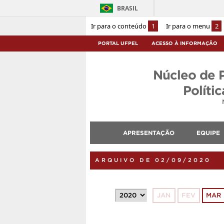
BRASIL
Ir para o conteúdo
1
Ir para o menu
2
PORTAL UFPEL
ACESSO À INFORMAÇÃO
Núcleo de 
Políti
APRESENTAÇÃO
EQUIPE
ARQUIVO DE 02/09/2020
JAN
FEV
MAR