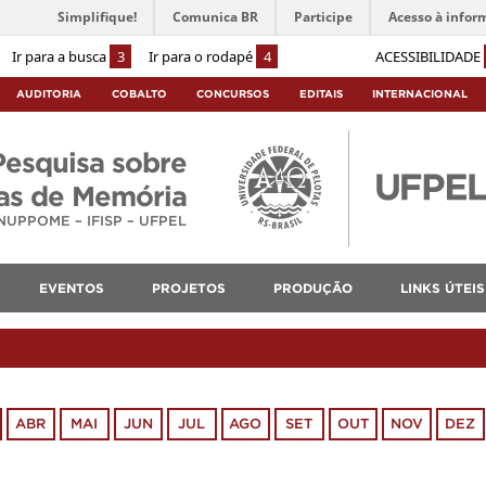
Simplifique!
Comunica BR
Participe
Acesso à infor
Ir para a busca
3
Ir para o rodapé
4
ACESSIBILIDADE
AUDITORIA
COBALTO
CONCURSOS
EDITAIS
INTERNACIONAL
Pesquisa sobre
cas de Memória
NUPPOME – IFISP – UFPEL
EVENTOS
PROJETOS
PRODUÇÃO
LINKS ÚTEIS
ABR
MAI
JUN
JUL
AGO
SET
OUT
NOV
DEZ