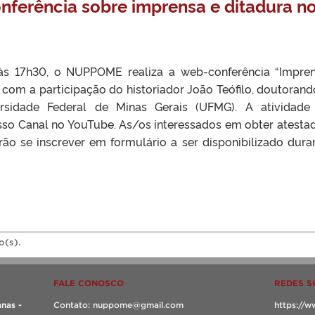
nferência sobre imprensa e ditadura n
às 17h30, o NUPPOME realiza a web-conferência “Impre
”, com a participação do historiador João Teófilo, doutoran
ersidade Federal de Minas Gerais (UFMG). A atividade
sso Canal no YouTube. As/os interessados em obter atesta
rão se inscrever em formulário a ser disponibilizado dura
o(s).
FALE CONOSCO
REDES S
nas -
Contato: nuppome@gmail.com
https://