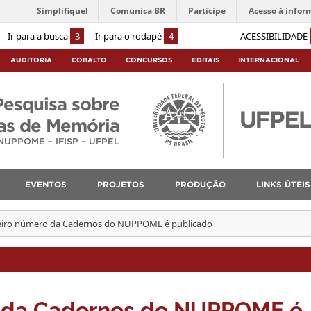
Simplifique!
Comunica BR
Participe
Acesso à infor
Ir para a busca
3
Ir para o rodapé
4
ACESSIBILIDADE
AUDITORIA
COBALTO
CONCURSOS
EDITAIS
INTERNACIONAL
Pesquisa sobre
cas de Memória
NUPPOME – IFISP – UFPEL
EVENTOS
PROJETOS
PRODUÇÃO
LINKS ÚTEIS
eiro número da Cadernos do NUPPOME é publicado
o da Cadernos do NUPPOME é