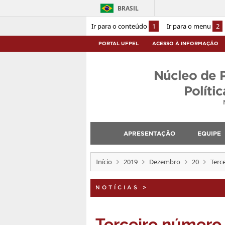
BRASIL
Ir para o conteúdo
1
Ir para o menu
2
PORTAL UFPEL
ACESSO À INFORMAÇÃO
Núcleo de 
Políti
APRESENTAÇÃO
EQUIPE
Início
2019
Dezembro
20
Terc
NOTÍCIAS
>
Terceiro númer