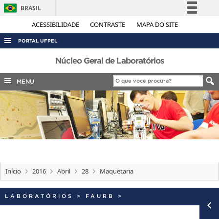
BRASIL
Simplifique!
ACESSIBILIDADE
CONTRASTE
MAPA DO SITE
Comunica BR
PORTAL UFPEL
Participe
ACESSO À INFORMAÇÃO
Núcleo Geral de Laboratórios
Acesso à informação
AUDITORIA
MENU
Legislação
COBALTO
Canais
CONCURSOS
EDITAIS
INTERNACIONAL
OUVIDORIA
Início
2016
Abril
28
Maquetaria
PORTARIAS
TELEFONES
LABORATÓRIOS
>
FAURB
>