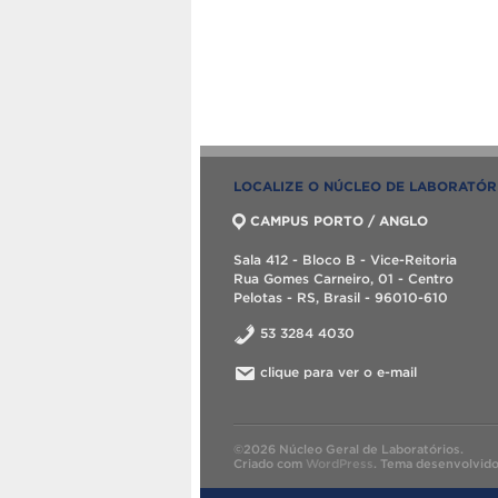
LOCALIZE O NÚCLEO DE LABORATÓR
CAMPUS PORTO / ANGLO
Sala 412 - Bloco B - Vice-Reitoria
Rua Gomes Carneiro, 01 - Centro
Pelotas - RS, Brasil - 96010-610
53 3284 4030
clique para ver o e-mail
©2026 Núcleo Geral de Laboratórios.
Criado com
WordPress
.
Tema desenvolvid