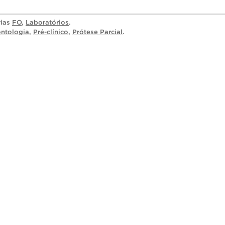
rias
FO
,
Laboratórios
.
ntologia
,
Pré-clínico
,
Prótese Parcial
.