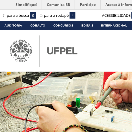
Simplifique!
Comunica BR
Participe
Acesso à infor
Ir para a busca
3
Ir para o rodapé
4
ACESSIBILIDADE
AUDITORIA
COBALTO
CONCURSOS
EDITAIS
INTERNACIONAL