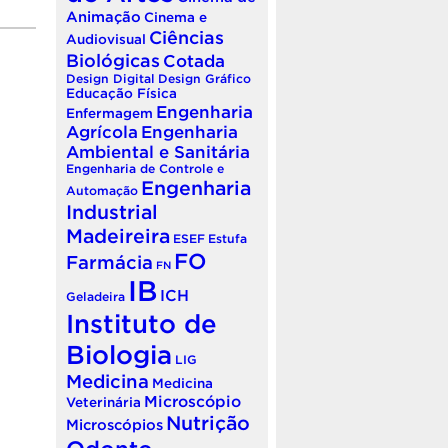
Animação
Cinema e
Ciências
Audiovisual
Biológicas
Cotada
Design Digital
Design Gráfico
Educação Física
Engenharia
Enfermagem
Agrícola
Engenharia
Ambiental e Sanitária
Engenharia de Controle e
Engenharia
Automação
Industrial
Madeireira
ESEF
Estufa
FO
Farmácia
FN
IB
ICH
Geladeira
Instituto de
Biologia
LIG
Medicina
Medicina
Microscópio
Veterinária
Nutrição
Microscópios