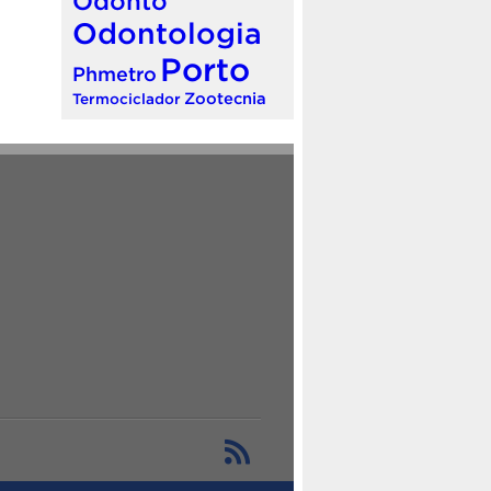
Odonto
Odontologia
Porto
Phmetro
Zootecnia
Termociclador