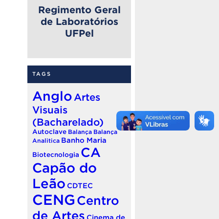
Regimento Geral
de Laboratórios
UFPel
TAGS
Anglo
Artes
Visuais
(Bacharelado)
Autoclave
Balança
Balança
Banho Maria
Analitica
CA
Biotecnologia
Capão do
Leão
CDTEC
CENG
Centro
de Artes
Cinema de