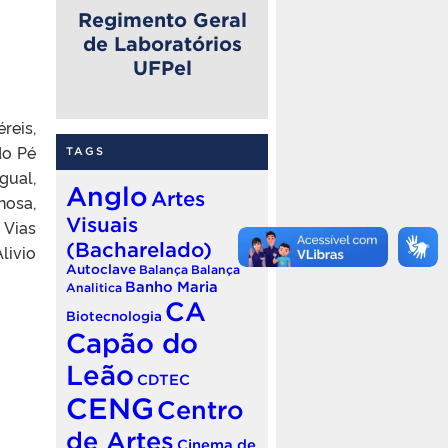
Regimento Geral
de Laboratórios
UFPel
reis,
do Pé
TAGS
gual,
Anglo
Artes
nosa,
Visuais
 Vias
(Bacharelado)
livio
Autoclave
Balança
Balança
Banho Maria
Analitica
CA
Biotecnologia
Capão do
Leão
CDTEC
CENG
Centro
de Artes
Cinema de