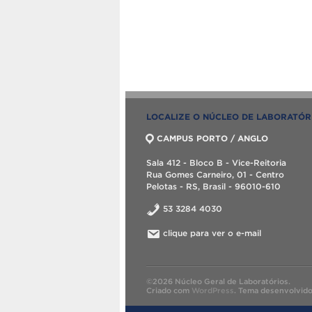
LOCALIZE O NÚCLEO DE LABORATÓR
CAMPUS PORTO / ANGLO
Sala 412 - Bloco B - Vice-Reitoria
Rua Gomes Carneiro, 01 - Centro
Pelotas - RS, Brasil - 96010-610
53 3284 4030
clique para ver o e-mail
©2026 Núcleo Geral de Laboratórios.
Criado com
WordPress
.
Tema desenvolvid