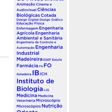
Animação
Cinema e
Ciências
Audiovisual
Biológicas
Cotada
Design Digital
Design Gráfico
Educação Física
Engenharia
Enfermagem
Agrícola
Engenharia
Ambiental e Sanitária
Engenharia de Controle e
Engenharia
Automação
Industrial
Madeireira
ESEF
Estufa
FO
Farmácia
FN
IB
ICH
Geladeira
Instituto de
Biologia
LIG
Medicina
Medicina
Microscópio
Veterinária
Nutrição
Microscópios