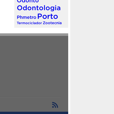
Odonto
Odontologia
Porto
Phmetro
Zootecnia
Termociclador