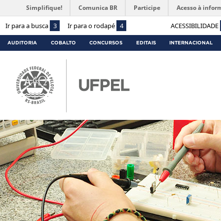
Simplifique!
Comunica BR
Participe
Acesso à infor
Ir para a busca
3
Ir para o rodapé
4
ACESSIBILIDADE
AUDITORIA
COBALTO
CONCURSOS
EDITAIS
INTERNACIONAL