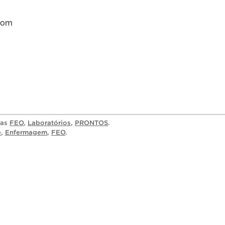
com
ias
FEO
,
Laboratórios
,
PRONTOS
.
e
,
Enfermagem
,
FEO
.