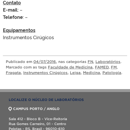
Contato
E-mail:
–
Telefone
: –
Equipamentos
Instrumentos Cirúgicos
Publicado
em
04/07/2016
, nas categorias
FN
,
Laboratórios
.
Marcado com as tags
Faculdade de Medicina
,
FAMED
,
FM
,
Fragata
,
Instrumentos Cirúgicos
,
Leiga
,
Medicina
,
Patologia
.
LOCALIZE O NÚCLEO DE LABORATÓRIOS
CAMPUS PORTO / ANGLO
Sala 412 - Bloco B - Vice-Reitoria
Rua Gomes Carneiro, 01 - Centro
Pelotas - RS, Brasil - 96010-610