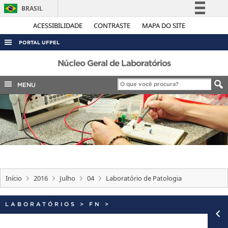
BRASIL
Simplifique!
ACESSIBILIDADE
CONTRASTE
MAPA DO SITE
Comunica BR
PORTAL UFPEL
Participe
ACESSO À INFORMAÇÃO
Núcleo Geral de Laboratórios
Acesso à informação
AUDITORIA
MENU
Legislação
COBALTO
Canais
CONCURSOS
EDITAIS
INTERNACIONAL
OUVIDORIA
Início
2016
Julho
04
Laboratório de Patologia
PORTARIAS
TELEFONES
LABORATÓRIOS
>
FN
>