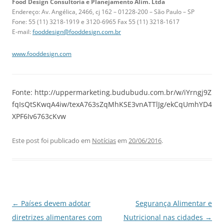
Food Design Consultoria e Planejamento Alim. Ltda
Endereço: Av. Angélica, 2466, cj 162 – 01228-200 – São Paulo – SP
Fone: 55 (11) 3218-1919 e 3120-6965 Fax 55 (11) 3218-1617
E-mail:
fooddesign@fooddesign.com.br
www.fooddesign.com
Fonte: http://uppermarketing.budubudu.com.br/w/iYrngj9Z
fqIsQtSKwqA4iw/texA763sZqMhKSE3vnATTlJg/ekCqUmhYD4
XPF6Iv6763cKvw
Este post foi publicado em
Notícias
em
20/06/2016
.
Navegação
←
Países devem adotar
Segurança Alimentar e
de
diretrizes alimentares com
Nutricional nas cidades
→