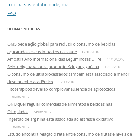
posts
foco na sustentabilidade, diz
FAO
ÚLTIMAS NOTÍCIAS
OMS pede ação global para reduzir o consumo de bebidas
açucaradas e seus impactos na saúde
17/10/2016
Amostra Ano Internacional das Leguminosas UFPel
14/10/2016
Selo indígena valoriza produção Kaingang gaúcha
06/10/2016
O consumo de ultraprocessados também está associado a menor
desempenho acadêmico
15/09/2016
Fitoterápicos deverão comprovar ausência de agrotóxicos
30/08/2016
ONU quer regular comerciais de alimentos e bebidas nas
Olimpíadas
24/08/2016
Ingestão de arginina está associada ao estresse oxidativo
18/08/2016
Estudo encontra relação direta entre consumo de frutas e níveis de