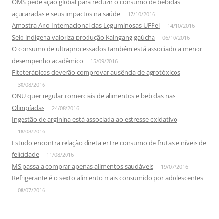
OMS pede ação global para reduzir o consumo de bebidas
açucaradas e seus impactos na saúde
17/10/2016
Amostra Ano Internacional das Leguminosas UFPel
14/10/2016
Selo indígena valoriza produção Kaingang gaúcha
06/10/2016
O consumo de ultraprocessados também está associado a menor
desempenho acadêmico
15/09/2016
Fitoterápicos deverão comprovar ausência de agrotóxicos
30/08/2016
ONU quer regular comerciais de alimentos e bebidas nas
Olimpíadas
24/08/2016
Ingestão de arginina está associada ao estresse oxidativo
18/08/2016
Estudo encontra relação direta entre consumo de frutas e níveis de
felicidade
11/08/2016
MS passa a comprar apenas alimentos saudáveis
19/07/2016
Refrigerante é o sexto alimento mais consumido por adolescentes
08/07/2016