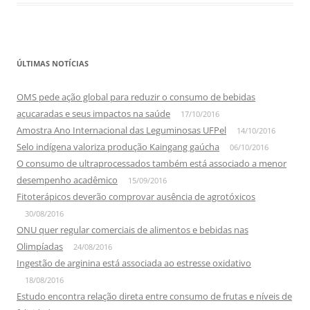
ÚLTIMAS NOTÍCIAS
OMS pede ação global para reduzir o consumo de bebidas
açucaradas e seus impactos na saúde
17/10/2016
Amostra Ano Internacional das Leguminosas UFPel
14/10/2016
Selo indígena valoriza produção Kaingang gaúcha
06/10/2016
O consumo de ultraprocessados também está associado a menor
desempenho acadêmico
15/09/2016
Fitoterápicos deverão comprovar ausência de agrotóxicos
30/08/2016
ONU quer regular comerciais de alimentos e bebidas nas
Olimpíadas
24/08/2016
Ingestão de arginina está associada ao estresse oxidativo
18/08/2016
Estudo encontra relação direta entre consumo de frutas e níveis de