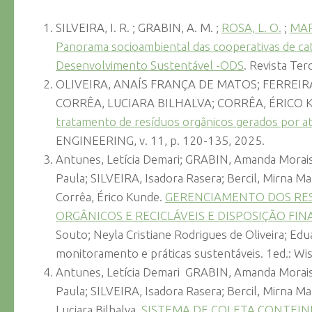
SILVEIRA, I. R. ; GRABIN, A. M. ;
ROSA, L. O.
;
MAR
Panorama socioambiental das cooperativas de cat
Desenvolvimento Sustentável -ODS
. Revista Ter
OLIVEIRA, ANAÍS FRANÇA DE MATOS; FERREIR
CORRÊA, LUCIARA BILHALVA; CORRÊA, ÉRICO 
tratamento de resíduos orgânicos gerados por at
ENGINEERING, v. 11, p. 120-135, 2025.
Antunes, Letícia Demari; GRABIN, Amanda Morai
Paula; SILVEIRA, Isadora Rasera; Bercil, Mirna Ma
Corrêa, Érico Kunde.
GERENCIAMENTO DOS RES
ORGÂNICOS E RECICLÁVEIS E DISPOSIÇÃO FIN
Souto; Neyla Cristiane Rodrigues de Oliveira; Ed
monitoramento e práticas sustentáveis. 1ed.: Wiss
Antunes, Letícia Demari GRABIN, Amanda Morais
Paula; SILVEIRA, Isadora Rasera; Bercil, Mirna M
Luciara Bilhalva.
SISTEMA DE COLETA CONTEIN