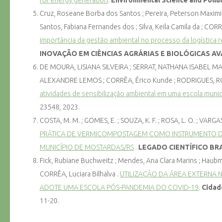
for energy generation
.
Environmental Science and Pollu
Cruz, Roseane Borba dos Santos ; Pereira, Peterson Maximilla 
Santos, Fabiana Fernandes dos ; Silva, Keila Camila da ; C
importância da gestão ambiental no processo da logística 
INOVAÇÃO EM CIÊNCIAS AGRÁRIAS E BIOLÓGICAS A
DE MOURA, LISIANA SILVEIRA ; SERRAT, NATHANA ISABEL MAT
ALEXANDRE LEMOS ; CORRÊA, Érico Kunde ; RODRIGUES,
atividades de sensibilização ambiental em uma escola munic
23548, 2023.
COSTA, M. M. ; GOMES, E. ; SOUZA, K. F. ; ROSA, L. O. ; VARGAS,
PRÁTICA DE VERMICOMPOSTAGEM COMO INSTRUMENTO D
MUNICÍPIO DE MOSTARDAS/RS
.
LEGADO CIENTÍFICO BR
Fick, Rubiane Buchweitz ; Mendes, Ana Clara Marins ; Haubm
CORRÊA, Luciara Bilhalva .
UTILIZAÇÃO DA ÁREA EXTERNA
ADOTE UMA ESCOLA PÓS-PANDEMIA DO COVID-19
.
Cidad
11-20.