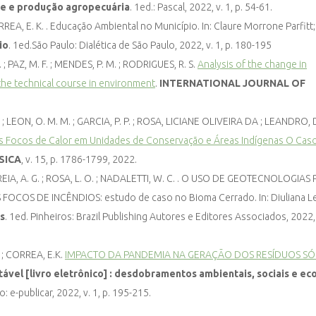
e e produção agropecuária
. 1ed.: Pascal, 2022, v. 1, p. 54-61.
EA, E. K. . Educação Ambiental no Município. In: Claure Morrone Parfitt;
io
. 1ed.São Paulo: Dialética de São Paulo, 2022, v. 1, p. 180-195
. ; PAZ, M. F. ; MENDES, P. M. ; RODRIGUES, R. S.
Analysis of the change in
the technical course in environment
.
INTERNATIONAL JOURNAL OF
 F. ; LEON, O. M. M. ; GARCIA, P. P. ; ROSA, LICIANE OLIVEIRA DA ; LEANDRO, D
dos Focos de Calor em Unidades de Conservação e Áreas Indígenas O Cas
SICA
, v. 15, p. 1786-1799, 2022.
CORREIA, A. G. ; ROSA, L. O. ; NADALETTI, W. C. . O USO DE GEOTECNOLOGIAS
S DE INCÊNDIOS: estudo de caso no Bioma Cerrado. In: Diuliana L
s
. 1ed. Pinheiros: Brazil Publishing Autores e Editores Associados, 2022, v
. ; CORREA, E.K.
IMPACTO DA PANDEMIA NA GERAÇÃO DOS RESÍDUOS SÓ
vel [livro eletrônico] : desdobramentos ambientais, sociais e e
o: e-publicar, 2022, v. 1, p. 195-215.