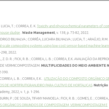
 LUCIA, T. ; CORREA, E. K.
Toxicity and physicochemical parameters of c
rhouse sludge
.
Waste Management
, v. 138, p. 75-82, 2022.
RODRIGO BILHALVA ; CORRÊA, LUCIARA BILHALVA ; LUCIA, T. ; ARAÚJO, R.M. 
ial-scale composting systems using low-cost sensor-based machine learn
6-298, 2022.
EAL, Z. D. R. ; FICK, R. B. ; CORREA, L. B. ; CORREA, E.K. AVALIAÇÃO DA RE
SSO DE VERMICOMPOSTAGEM.
MULTIPLICIDADES DO MEIO AMBIENTE 
82-390.
 CORREA, L. B. ; CORREA, E.K. .
UTILIZAÇÃO DO COMPOSTO ORGÂNICO 
 DE HORTIFRUTIGRANJEIRO PARA CULTIVO DE HORTALIÇAS
.
Nutrição
ademy, 2022, v. 1, p. 1-296.
 BURIN, P. ; DE SOUZA, TIFANY MANOELA ; FICK, R. B. ; GOMES, E. ; CORREA, L
TOS ORGÂNICOS ORIUNDOS DE COMPOSTAGEM, VERMICOMPOSTAGEM E