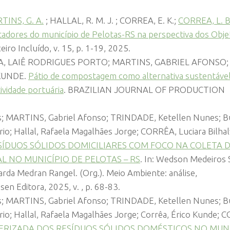
TINS, G. A.
; HALLAL, R. M. J. ; CORREA, E. K.;
CORREA, L. B
adores do município de Pelotas-RS na perspectiva dos Obje
ceiro Incluído, v. 15, p. 1-19, 2025.
A, LAIÊ RODRIGUES PORTO; MARTINS, GABRIEL AFONSO;
KUNDE.
Pátio de compostagem como alternativa sustentável
ividade portuária
. BRAZILIAN JOURNAL OF PRODUCTION
s; MARTINS, Gabriel Afonso; TRINDADE, Ketellen Nunes; Bu
rio; Hallal, Rafaela Magalhães Jorge; CORRÊA, Luciara Bilhal
ÍDUOS SÓLIDOS DOMICILIARES COM FOCO NA COLETA 
AL NO MUNICÍPIO DE PELOTAS – RS
. In: Wedson Medeiros S
uarda Medran Rangel. (Org.). Meio Ambiente: análise,
en Editora, 2025, v. , p. 68-83.
; MARTINS, Gabriel Afonso; TRINDADE, Ketellen Nunes; Bu
ario; Hallal, Rafaela Magalhães Jorge; Corrêa, Érico Kunde;
ERIZADA DOS RESÍDUOS SÓLIDOS DOMÉSTICOS NO MUNI