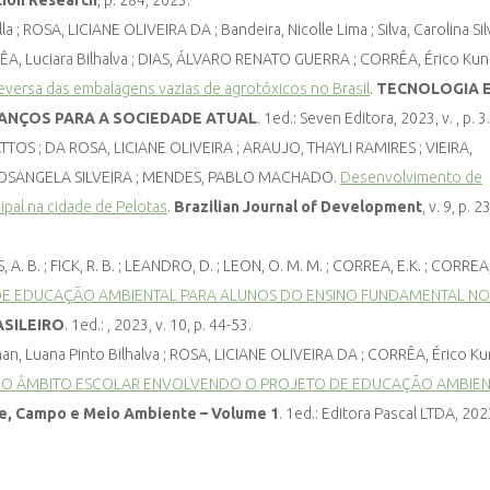
tion Research
, p. 284, 2023.
; ROSA, LICIANE OLIVEIRA DA ; Bandeira, Nicolle Lima ; Silva, Carolina Silv
ORRÊA, Luciara Bilhalva ; DIAS, ÁLVARO RENATO GUERRA ; CORRÊA, Érico Kun
reversa das embalagens vazias de agrotóxicos no Brasil
.
TECNOLOGIA 
VANÇOS PARA A SOCIEDADE ATUAL
. 1ed.: Seven Editora, 2023, v. , p. 3.
TOS ; DA ROSA, LICIANE OLIVEIRA ; ARAUJO, THAYLI RAMIRES ; VIEIRA,
 ROSANGELA SILVEIRA ; MENDES, PABLO MACHADO.
Desenvolvimento de
ipal na cidade de Pelotas
.
Brazilian Journal of Development
, v. 9, p. 
 A. B. ; FICK, R. B. ; LEANDRO, D. ; LEON, O. M. M. ; CORREA, E.K. ; CORREA,
E EDUCAÇÃO AMBIENTAL PARA ALUNOS DO ENSINO FUNDAMENTAL NO
ASILEIRO
. 1ed.: , 2023, v. 10, p. 44-53.
an, Luana Pinto Bilhalva ; ROSA, LICIANE OLIVEIRA DA ; CORRÊA, Érico Ku
 NO ÂMBITO ESCOLAR ENVOLVENDO O PROJETO DE EDUCAÇÃO AMBIEN
e, Campo e Meio Ambiente – Volume 1
. 1ed.: Editora Pascal LTDA, 2023,