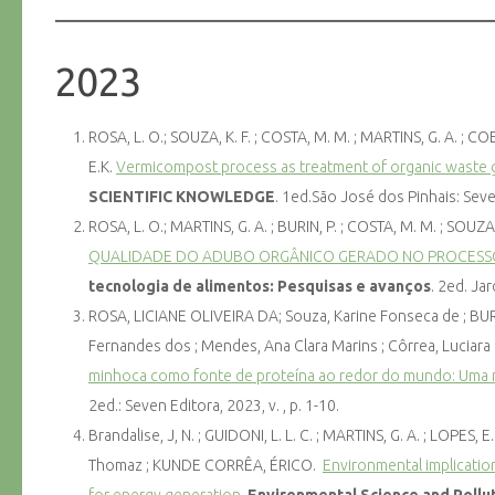
2023
ROSA, L. O.; SOUZA, K. F. ; COSTA, M. M. ; MARTINS, G. A. ; COE
E.K.
Vermicompost process as treatment of organic waste 
SCIENTIFIC KNOWLEDGE
. 1ed.São José dos Pinhais: Seven
ROSA, L. O.; MARTINS, G. A. ; BURIN, P. ; COSTA, M. M. ; SOUZA
QUALIDADE DO ADUBO ORGÂNICO GERADO NO PROCESSO
tecnologia de alimentos: Pesquisas e avanços
. 2ed. Ja
ROSA, LICIANE OLIVEIRA DA; Souza, Karine Fonseca de ; BURI
Fernandes dos ; Mendes, Ana Clara Marins ; Côrrea, Luciara
minhoca como fonte de proteína ao redor do mundo: Uma 
2ed.: Seven Editora, 2023, v. , p. 1-10.
Brandalise, J, N. ; GUIDONI, L. L. C. ; MARTINS, G. A. ; LOPES, 
Thomaz ; KUNDE CORRÊA, ÉRICO.
Environmental implicatio