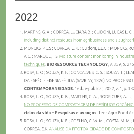
2022
MARTINS, G. A. ; CORRÊA, LUCIARA B. ; GUIDONI, LUCAS L. C. ;
including distinct residues from agribusiness and slaughte
MONCKS, P.C.S ; CORREA, E. K. ; Guidoni, L.L.C. ; MONCKS, 
A.C. ; MARQUE, F.S.
Moisture content monitoring in industr
techniques
.
BIORESOURCE TECHNOLOGY
, v. 359, p. 27
ROSA, L. O.; SOUZA, K. F. ; GONCALVES, C. S. ; SOUZA, T. ; L
DA ESPÉCIE EISENIA FÉTIDA (SAVIGNY, 1826) NO PROCE
CONTEMPORANEIDADE
. 1ed.: e-publicar, 2022, v. 1, p. 3
ROSA, L. O.; SOUZA, K. F. ; MARTINS, G. A. ; RODRIGUES, A. L. ;
NO PROCESSO DE COMPOSTAGEM DE RESÍDUOS ORGÂNICOS
ciclos da vida – Pesquisas e avanços
. 1ed.: Agro Food Ac
ROSA, L. O.; SOUZA, K. F. ; COELHO, C. W. M. ; COSTA, M. M. ;
CORREA, E.K.
ANÁLISE DA FITOTOXICIDADE DE COMPOS