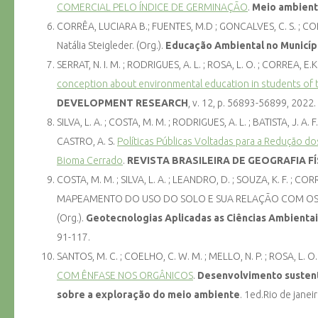
COMERCIAL PELO ÍNDICE DE GERMINAÇÃO
.
Meio ambient
CORRÊA, LUCIARA B.; FUENTES, M.D ; GONCALVES, C. S. ; CORR
Natália Steigleder. (Org.).
Educação Ambiental no Municíp
SERRAT, N. I. M. ; RODRIGUES, A. L. ; ROSA, L. O. ; CORREA, E.K
conception about environmental education in students of 
DEVELOPMENT RESEARCH
, v. 12, p. 56893-56899, 2022.
SILVA, L. A. ; COSTA, M. M. ; RODRIGUES, A. L. ; BATISTA, J. A.
CASTRO, A. S.
Políticas Públicas Voltadas para a Redução 
Bioma Cerrado
.
REVISTA BRASILEIRA DE GEOGRAFIA FÍ
COSTA, M. M. ; SILVA, L. A. ; LEANDRO, D. ; SOUZA, K. F. ; 
MAPEAMENTO DO USO DO SOLO E SUA RELAÇÃO COM OS FOCO
(Org.).
Geotecnologias Aplicadas as Ciências Ambientai
91-117.
SANTOS, M. C. ; COELHO, C. W. M. ; MELLO, N. P. ; ROSA, L. O
COM ÊNFASE NOS ORGÂNICOS
.
Desenvolvimento sustentá
sobre a exploração do meio ambiente
. 1ed.Rio de janeir