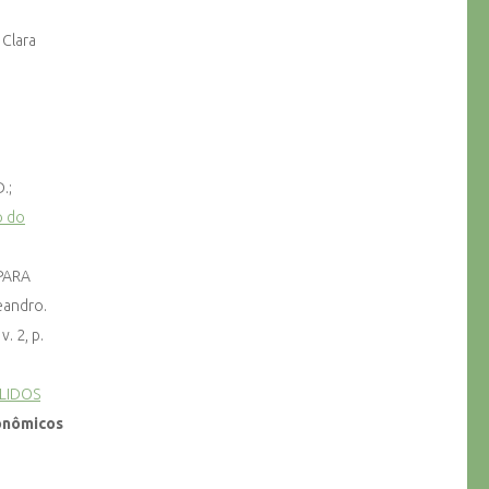
 Clara
.;
o do
 PARA
eandro.
. 2, p.
LIDOS
conômicos