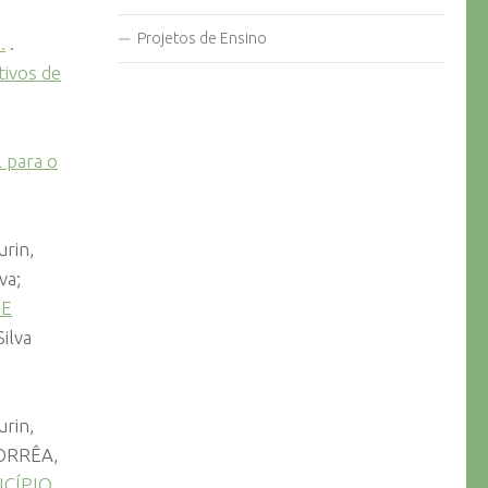
Projetos de Ensino
.
.
tivos de
 para o
rin,
va;
DE
ilva
rin,
 CORRÊA,
CÍPIO