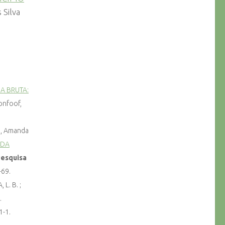
 Silva
A BRUTA:
ronfoof,
in, Amanda
 DA
Pesquisa
-69.
 L. B. ;
.
1-1.