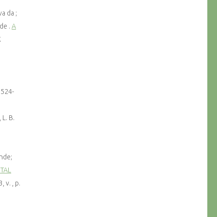
a da ;
de .
A
E
23524-
 L. B.
nde;
TAL
 v. , p.