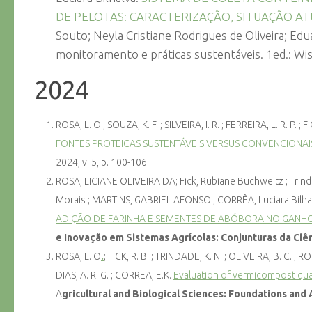
DE PELOTAS: CARACTERIZAÇÃO, SITUAÇÃO AT
Souto; Neyla Cristiane Rodrigues de Oliveira; Ed
monitoramento e práticas sustentáveis. 1ed.: Wiss
2024
ROSA, L. O.; SOUZA, K. F. ; SILVEIRA, I. R. ; FERREIRA, L. R. P. ; F
FONTES PROTEICAS SUSTENTÁVEIS VERSUS CONVENCIONAI
2024, v. 5, p. 100-106
ROSA, LICIANE OLIVEIRA DA; Fick, Rubiane Buchweitz ; Trindad
Morais ; MARTINS, GABRIEL AFONSO ; CORRÊA, Luciara Bilh
ADIÇÃO DE FARINHA E SEMENTES DE ABÓBORA NO GANHO 
e Inovação em Sistemas Agrícolas: Conjunturas da Ciên
ROSA, L. O
.
; FICK, R. B. ; TRINDADE, K. N. ; OLIVEIRA, B. C. ; RO
DIAS, A. R. G. ; CORREA, E.K.
Evaluation of vermicompost qual
A
gricultural and Biological Sciences: Foundations and 