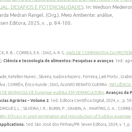
UAL, DESAFIOS E POTENCIALIDADES
. In: Wedson Medeiros
uarda Medran Rangel. (Org.). Meio Ambiente: análise,
en Editora, 2025, v. , p. 84-100.
ICK, R. B. ; CORREA, E.K. ; DIAS, A. R. G.
ANÁLISE COMPARATIVA DA PROTEÍN
S
.
Ciência e tecnologia de alimentos: Pesquisas e avanços
. 1ed.: ag
e, Ketellen Nunes ; Silveira, Isadora Razero ; Ferreira, Laiê Porto ; Grab
alva ; CORRÊA, Érico Kunde ; DIAS, ÁLVARO RENATO GUERRA .
INFLUÊNCIA
DE BIOMASSA DE Eugeniae eudrilus EM VERMICULTURA
.
Avanços da 
cias Agrárias – Volume 2
. 1ed.: Editora Científica Digital, 2024, v. , p. 59
DRIGUES, L. ; SILVEIRA, I. R. ; BURIN, P. ; GRABIN, A. ; MARTINS, G. A. ; CORREA,
ity: Efficacy in seed germination and reproduction of Eudrilus eugeniae
Applications.
1ed. São José dos Pinhais/PR: Seven Editora, 2024, v. 1, p. 