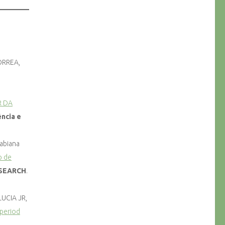
CORREA,
R DA
ência e
Fabiana
 de
ESEARCH
.
 LUCIA JR,
 period