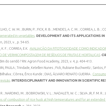
LHO, C. W. M. ; BURIN, P. ; FICK, R. B. ; MENDES, A. C. M. ; CORREA, L. B. ; 
generated in vegetables
.
DEVELOPMENT AND ITS APPLICATIONS IN
, 2023, v. , p. 54-65.
, K. F. ; CORREA, E.K.
AVALIAÇÃO DA FITOTOXICIDADE COMO INDICADO
 DE VERMICOMPOSTAGEM DE RESÍDUOS DE FRUTAS E HORTALIÇAS
.
Ci
rdim do seridó ? RN: Agron Food Academy, 2023, v. 4, p. 404-413.
N, PAULA ; Trindade, Ketellen Nunes ; Fick, Rubiane Buchweitz ; Santos, 
 Bilhalva ; Côrrea, Érico Kunde ; DIAS, ÁLVARO RENATO GUERRA .
Consumo
revisão
.
INTERDISCIPLINARITY AND INNOVATION IN SCIENTIFIC R
E. R. ; NARDINO, M. ; BOBROWSKI, V. L. ; NADALETI, W. C. ; SILVA JR, F. M. R. ;
ns of combustion of rice husk at high temperatures and for an extended