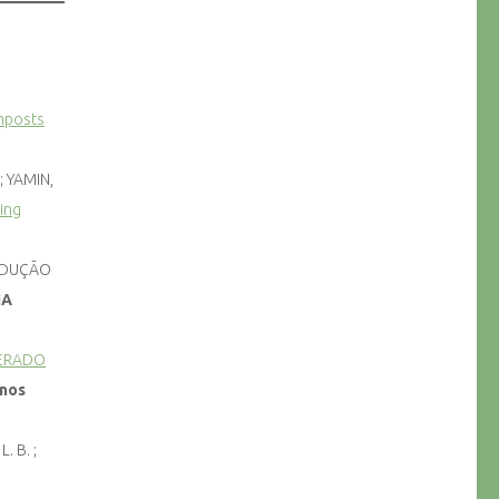
omposts
; YAMIN,
ing
PRODUÇÃO
NA
GERADO
 nos
. B. ;