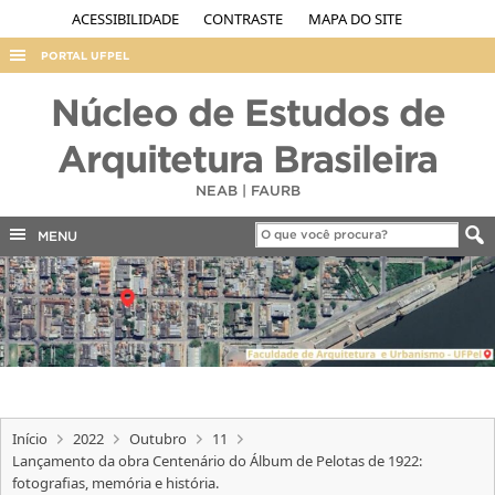
ACESSIBILIDADE
CONTRASTE
MAPA DO SITE
PORTAL UFPEL
ACESSO À INFORMAÇÃO
Núcleo de Estudos de
AUDITORIA
Arquitetura Brasileira
COBALTO
NEAB | FAURB
CONCURSOS
MENU
EDITAIS
INTERNACIONAL
OUVIDORIA
PORTARIAS
TELEFONES
Início
2022
Outubro
11
Lançamento da obra Centenário do Álbum de Pelotas de 1922:
fotografias, memória e história.