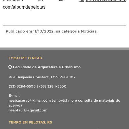
com/albumdepelotas
Publicado
em
11/10/2022
, na categoria
Notícias
.
LOCALIZE O NEAB
Faculdade de Arquitetura e Urbanismo
Rua Benjamin Constant, 1359 -Sala 107
(53) 3284-5506 | (53) 3284-5500
E-mail:
neab.acervo@gmail.com (empréstimo e consulta de materiais do
acervo)
neabfaurb@gmail.com
TEMPO EM PELOTAS, RS