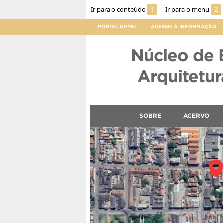
Ir para o conteúdo
1
Ir para o menu
2
PORTAL UFPEL
ACESSO À INFORMAÇÃO
Núcleo de 
Arquitetura
SOBRE
ACERVO