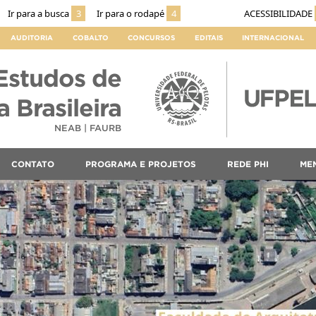
Ir para a busca
3
Ir para o rodapé
4
ACESSIBILIDADE
AUDITORIA
COBALTO
CONCURSOS
EDITAIS
INTERNACIONAL
Estudos de
 Brasileira
NEAB | FAURB
CONTATO
PROGRAMA E PROJETOS
REDE PHI
ME