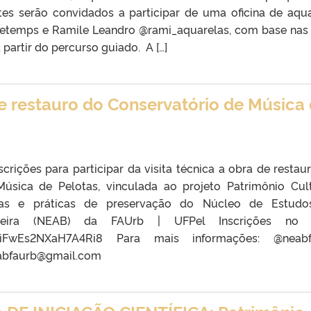
ntes serão convidados a participar de uma oficina de aqua
Betemps e Ramile Leandro @rami_aquarelas, com base nas
partir do percurso guiado. A […]
de restauro do Conservatório de Música
scrições para participar da visita técnica a obra de restau
úsica de Pelotas, vinculada ao projeto Patrimônio Cult
cas e práticas de preservação do Núcleo de Estudo
sileira (NEAB) da FAUrb | UFPel Inscrições no l
e/ZiFwEs2NXaH7A4Ri8 Para mais informações: @neabf
eabfaurb@gmail.com