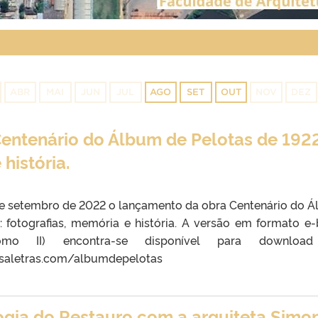
ABR
MAI
JUN
JUL
AGO
SET
OUT
NOV
DEZ
entenário do Álbum de Pelotas de 1922
história.
de setembro de 2022 o lançamento da obra Centenário do 
: fotografias, memória e história. A versão em formato e
o II) encontra-se disponível para downloa
asaletras.com/albumdepelotas
ogia do Restauro com a arquiteta Simo