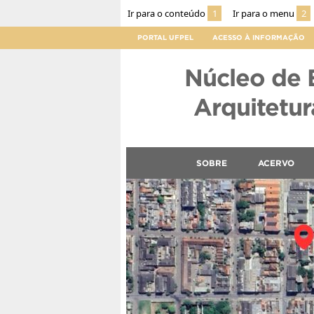
Ir para o conteúdo
1
Ir para o menu
2
PORTAL UFPEL
ACESSO À INFORMAÇÃO
Núcleo de 
Arquitetura
SOBRE
ACERVO