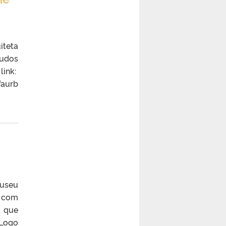
iteta
tudos
ink:
aurb
Museu
á com
a que
 Logo