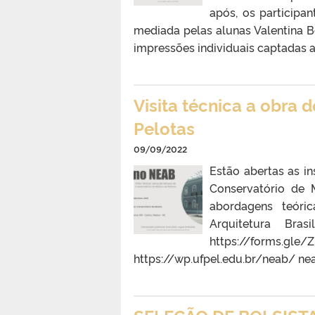
após, os participa
mediada pelas alunas Valentina 
impressões individuais captadas a 
Visita técnica a obra 
Pelotas
09/09/2022
Estão abertas as in
Conservatório de M
abordagens teóri
Arquitetura Bra
https://forms.gl
https://wp.ufpel.edu.br/neab/ n