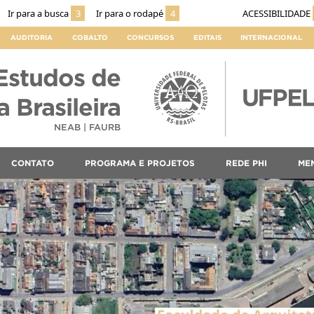
Ir para a busca
3
Ir para o rodapé
4
ACESSIBILIDADE
AUDITORIA
COBALTO
CONCURSOS
EDITAIS
INTERNACIONAL
Estudos de
 Brasileira
NEAB | FAURB
CONTATO
PROGRAMA E PROJETOS
REDE PHI
ME