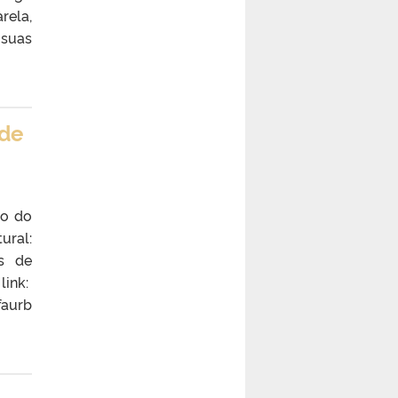
rela,
 suas
 de
ro do
ural:
s de
ink:
aurb