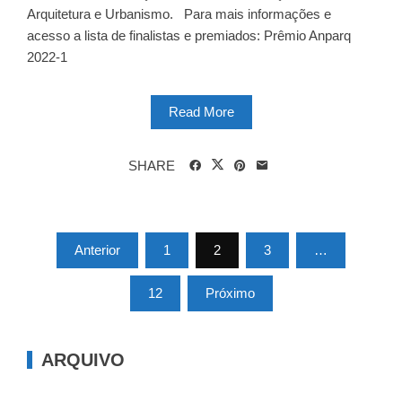
Arquitetura e Urbanismo. Para mais informações e
acesso a lista de finalistas e premiados: Prêmio Anparq
2022-1
Read More
SHARE
Paginação
Anterior
1
2
3
…
de
12
Próximo
posts
ARQUIVO