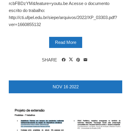
rcbFBDzYM&feature=youtu.be Acesse o documento
escrito do trabalho:
http://cti.ufpel.edu.br/siepe/arquivos/2022/XP_03303.pdf?
ver=1660855132
Read More
SHARE
NOV
16
2022