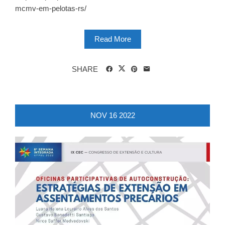
mcmv-em-pelotas-rs/ ‎
Read More
SHARE
NOV
16
2022