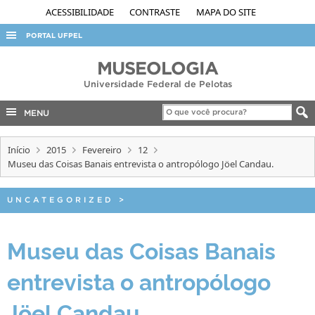
ACESSIBILIDADE
CONTRASTE
MAPA DO SITE
PORTAL UFPEL
ACESSO À INFORMAÇÃO
MUSEOLOGIA
Universidade Federal de Pelotas
AUDITORIA
COBALTO
MENU
CONCURSOS
Início
2015
Fevereiro
12
EDITAIS
Museu das Coisas Banais entrevista o antropólogo Jöel Candau.
INTERNACIONAL
UNCATEGORIZED
>
OUVIDORIA
PORTARIAS
Museu das Coisas Banais
TELEFONES
entrevista o antropólogo
Jöel Candau.