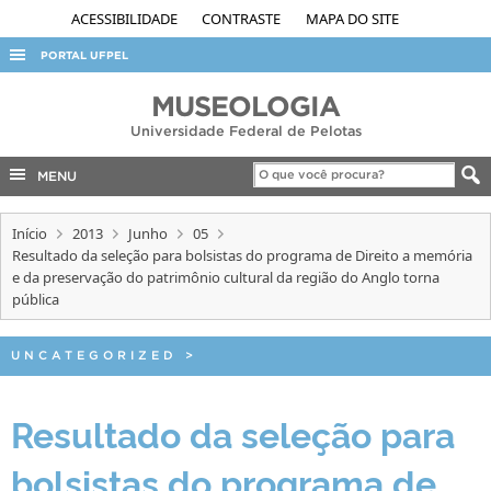
ACESSIBILIDADE
CONTRASTE
MAPA DO SITE
PORTAL UFPEL
ACESSO À INFORMAÇÃO
MUSEOLOGIA
Universidade Federal de Pelotas
AUDITORIA
COBALTO
MENU
CONCURSOS
Início
2013
Junho
05
EDITAIS
Resultado da seleção para bolsistas do programa de Direito a memória
e da preservação do patrimônio cultural da região do Anglo torna
INTERNACIONAL
pública
OUVIDORIA
PORTARIAS
UNCATEGORIZED
>
TELEFONES
Resultado da seleção para
bolsistas do programa de