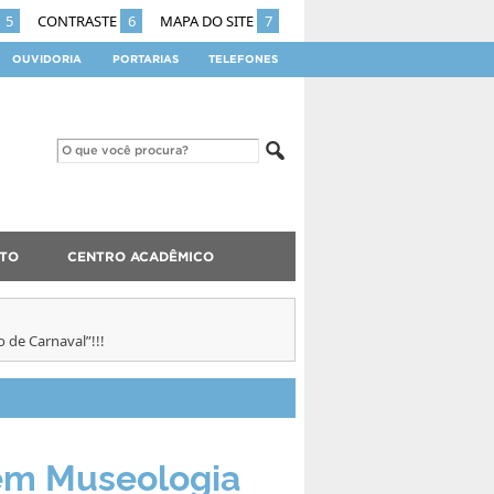
5
CONTRASTE
6
MAPA DO SITE
7
OUVIDORIA
PORTARIAS
TELEFONES
TO
CENTRO ACADÊMICO
 de Carnaval”!!!
em Museologia