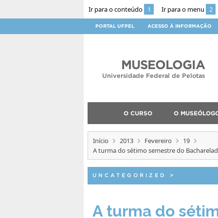
Ir para o conteúdo
1
Ir para o menu
2
PORTAL UFPEL
ACESSO À INFORMAÇÃO
MUSEOLOGIA
Universidade Federal de Pelotas
O CURSO
O MUSEÓLOG
Início
2013
Fevereiro
19
A turma do sétimo semestre do Bacharelado
UNCATEGORIZED
>
A turma do séti