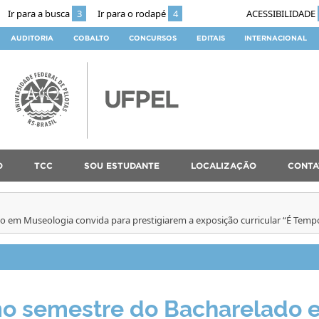
Ir para a busca
3
Ir para o rodapé
4
ACESSIBILIDADE
AUDITORIA
COBALTO
CONCURSOS
EDITAIS
INTERNACIONAL
O
TCC
SOU ESTUDANTE
LOCALIZAÇÃO
CONTA
 em Museologia convida para prestigiarem a exposição curricular “É Tempo
mo semestre do Bacharelado 