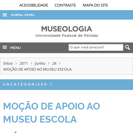
ACESSIBILIDADE
CONTRASTE
MAPA DO SITE
PORTAL UFPEL
ACESSO À INFORMAÇÃO
MUSEOLOGIA
Universidade Federal de Pelotas
AUDITORIA
COBALTO
MENU
CONCURSOS
Início
2011
Junho
24
EDITAIS
MOÇÃO DE APOIO AO MUSEU ESCOLA
INTERNACIONAL
UNCATEGORIZED
>
OUVIDORIA
PORTARIAS
MOÇÃO DE APOIO AO
TELEFONES
MUSEU ESCOLA