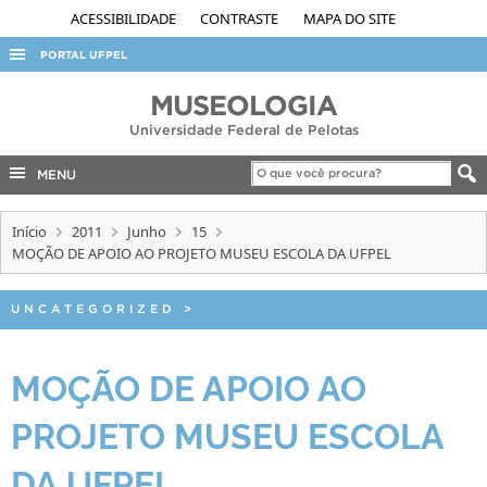
ACESSIBILIDADE
CONTRASTE
MAPA DO SITE
PORTAL UFPEL
ACESSO À INFORMAÇÃO
MUSEOLOGIA
Universidade Federal de Pelotas
AUDITORIA
COBALTO
MENU
CONCURSOS
Início
2011
Junho
15
EDITAIS
MOÇÃO DE APOIO AO PROJETO MUSEU ESCOLA DA UFPEL
INTERNACIONAL
UNCATEGORIZED
>
OUVIDORIA
PORTARIAS
MOÇÃO DE APOIO AO
TELEFONES
PROJETO MUSEU ESCOLA
DA UFPEL