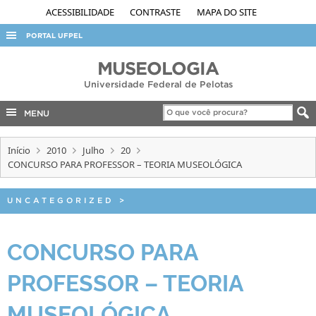
ACESSIBILIDADE
CONTRASTE
MAPA DO SITE
PORTAL UFPEL
ACESSO À INFORMAÇÃO
MUSEOLOGIA
Universidade Federal de Pelotas
AUDITORIA
COBALTO
MENU
CONCURSOS
Início
2010
Julho
20
EDITAIS
CONCURSO PARA PROFESSOR – TEORIA MUSEOLÓGICA
INTERNACIONAL
UNCATEGORIZED
>
OUVIDORIA
PORTARIAS
CONCURSO PARA
TELEFONES
PROFESSOR – TEORIA
MUSEOLÓGICA