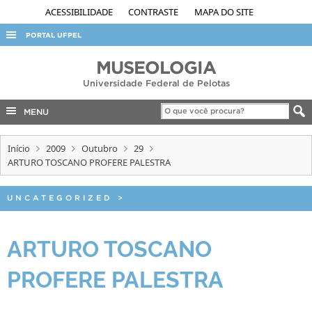
ACESSIBILIDADE
CONTRASTE
MAPA DO SITE
PORTAL UFPEL
ACESSO À INFORMAÇÃO
MUSEOLOGIA
Universidade Federal de Pelotas
AUDITORIA
COBALTO
MENU
CONCURSOS
Início
2009
Outubro
29
EDITAIS
ARTURO TOSCANO PROFERE PALESTRA
INTERNACIONAL
UNCATEGORIZED
>
OUVIDORIA
PORTARIAS
ARTURO TOSCANO
TELEFONES
PROFERE PALESTRA