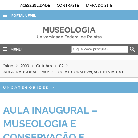
ACESSIBILIDADE
CONTRASTE
MAPA DO SITE
PORTAL UFPEL
ACESSO À INFORMAÇÃO
MUSEOLOGIA
Universidade Federal de Pelotas
AUDITORIA
COBALTO
MENU
CONCURSOS
Início
2009
Outubro
02
EDITAIS
AULA INAUGURAL – MUSEOLOGIA E CONSERVAÇÃO E RESTAURO
INTERNACIONAL
UNCATEGORIZED
>
OUVIDORIA
PORTARIAS
AULA INAUGURAL –
TELEFONES
MUSEOLOGIA E
CONSERVAÇÃO E