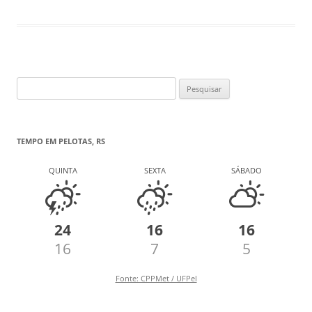
Pesquisar
por:
TEMPO EM PELOTAS, RS
QUINTA
SEXTA
SÁBADO
24
16
16
16
7
5
Fonte: CPPMet / UFPel