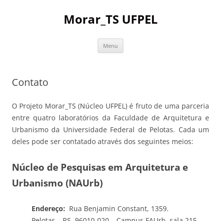
Pular
para
Morar_TS UFPEL
o
conteúdo
Menu
Contato
O Projeto Morar_TS (Núcleo UFPEL) é fruto de uma parceria
entre quatro laboratórios da Faculdade de Arquitetura e
Urbanismo da Universidade Federal de Pelotas. Cada um
deles pode ser contatado através dos seguintes meios:
Núcleo de Pesquisas em Arquitetura e
Urbanismo (NAUrb)
Endereço:
Rua Benjamin Constant, 1359.
Pelotas – RS, 96010-020 – Campus FAUrb, sala 215.