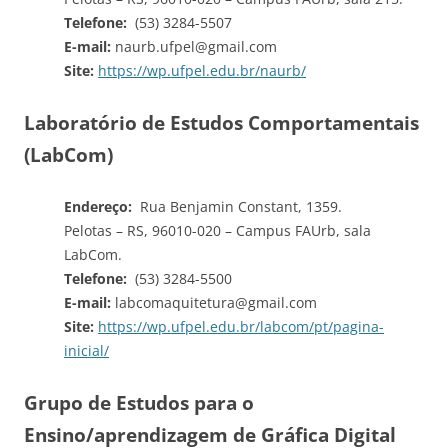
Telefone:
(53) 3284-5507
E-mail:
naurb.ufpel@gmail.com
Site:
https://wp.ufpel.edu.br/naurb/
Laboratório de Estudos Comportamentais
(LabCom)
Endereço:
Rua Benjamin Constant, 1359.
Pelotas – RS, 96010-020 – Campus FAUrb, sala
LabCom.
Telefone:
(53) 3284-5500
E-mail:
labcomaquitetura@gmail.com
Site:
https://wp.ufpel.edu.br/labcom/pt/pagina-
inicial/
Grupo de Estudos para o
Ensino/aprendizagem de Gráfica Digital