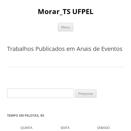
Pular
para
Morar_TS UFPEL
o
conteúdo
Menu
Trabalhos Publicados em Anais de Eventos
Pesquisar
por:
TEMPO EM PELOTAS, RS
QUINTA
SEXTA
SÁBADO