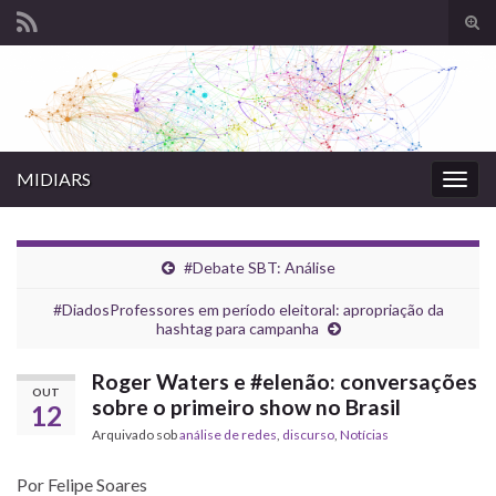
Alte
form
Search for:
de
pesq
MIDIARS
Alter
nave
#Debate SBT: Análise
#DiadosProfessores em período eleitoral: apropriação da
hashtag para campanha
Roger Waters e #elenão: conversações
OUT
sobre o primeiro show no Brasil
12
Arquivado sob
análise de redes
,
discurso
,
Notícias
Por Felipe Soares