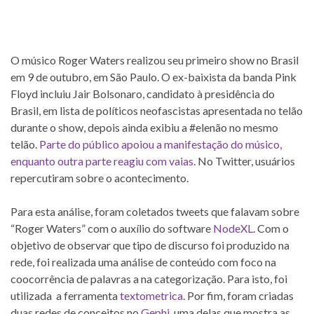
O músico Roger Waters realizou seu primeiro show no Brasil
em 9 de outubro, em São Paulo. O ex-baixista da banda Pink
Floyd incluiu Jair Bolsonaro, candidato à presidência do
Brasil, em lista de políticos neofascistas apresentada no telão
durante o show, depois ainda exibiu a #elenão no mesmo
telão.
Parte do público apoiou a manifestação do músico,
enquanto outra parte reagiu com vaias
. No Twitter, usuários
repercutiram sobre o acontecimento.
Para esta análise, foram coletados tweets que falavam sobre
“Roger Waters” com o auxílio do software
NodeXL
. Com o
objetivo de observar que tipo de discurso foi produzido na
rede, foi realizada uma análise de conteúdo com foco na
coocorrência de palavras a na categorização. Para isto, foi
utilizada a ferramenta
textometrica
. Por fim, foram criadas
duas redes de conceitos no
Gephi
, uma delas que mostra as