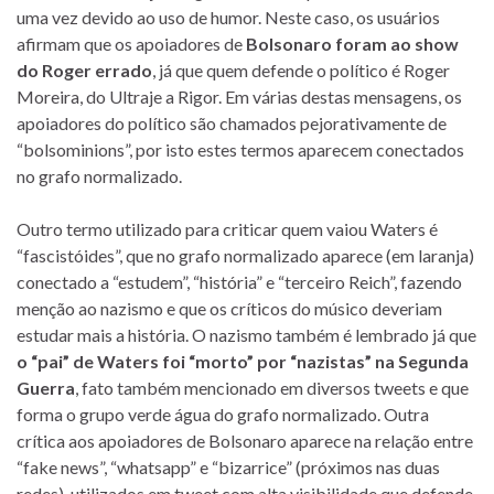
uma vez devido ao uso de humor. Neste caso, os usuários
afirmam que os apoiadores de
Bolsonaro foram ao show
do Roger errado
, já que quem defende o político é Roger
Moreira, do Ultraje a Rigor. Em várias destas mensagens, os
apoiadores do político são chamados pejorativamente de
“bolsominions”, por isto estes termos aparecem conectados
no grafo normalizado.
Outro termo utilizado para criticar quem vaiou Waters é
“fascistóides”, que no grafo normalizado aparece (em laranja)
conectado a “estudem”, “história” e “terceiro Reich”, fazendo
menção ao nazismo e que os críticos do músico deveriam
estudar mais a história. O nazismo também é lembrado já que
o “pai” de Waters foi “morto” por “nazistas” na Segunda
Guerra
, fato também mencionado em diversos tweets e que
forma o grupo verde água do grafo normalizado. Outra
crítica aos apoiadores de Bolsonaro aparece na relação entre
“fake news”, “whatsapp” e “bizarrice” (próximos nas duas
redes), utilizados em tweet com alta visibilidade que defende