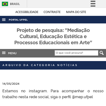
BRASIL
Simplifique!
ACESSIBILIDADE
CONTRASTE
MAPA DO SITE
Comunica BR
PORTAL UFPEL
Participe
ACESSO À INFORMAÇÃO
Projeto de pesquisa: "Mediação
Acesso à informação
Cultural, Educação Estética e
AUDITORIA
Legislação
Processos Educacionais em Arte"
COBALTO
Canais
CONCURSOS
MENU
EDITAIS
ARQUIVO DA CATEGORIA NOTÍCIAS
INTERNACIONAL
OUVIDORIA
14/05/2024
PORTARIAS
Estamos no instagram. Para acompanhar o nosso
TELEFONES
trabalho nesta rede social, siga o perfil @mep.ufpel