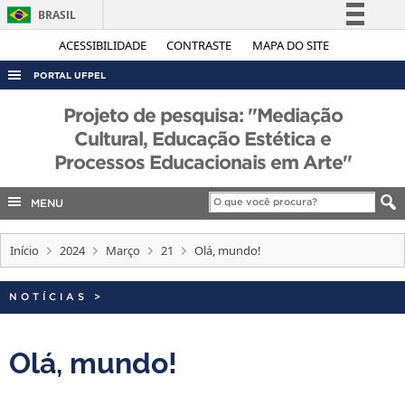
BRASIL
Simplifique!
ACESSIBILIDADE
CONTRASTE
MAPA DO SITE
Comunica BR
PORTAL UFPEL
Participe
ACESSO À INFORMAÇÃO
Projeto de pesquisa: "Mediação
Acesso à informação
Cultural, Educação Estética e
AUDITORIA
Legislação
Processos Educacionais em Arte"
COBALTO
Canais
CONCURSOS
MENU
EDITAIS
Início
2024
Março
21
Olá, mundo!
INTERNACIONAL
OUVIDORIA
NOTÍCIAS
>
PORTARIAS
Olá, mundo!
TELEFONES