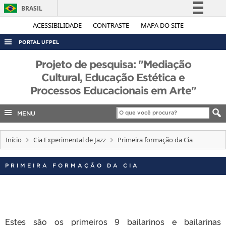
BRASIL
Simplifique!
ACESSIBILIDADE
CONTRASTE
MAPA DO SITE
Comunica BR
PORTAL UFPEL
Participe
ACESSO À INFORMAÇÃO
Projeto de pesquisa: "Mediação
Acesso à informação
Cultural, Educação Estética e
AUDITORIA
Legislação
Processos Educacionais em Arte"
COBALTO
Canais
CONCURSOS
MENU
EDITAIS
Início
Cia Experimental de Jazz
Primeira formação da Cia
INTERNACIONAL
OUVIDORIA
PRIMEIRA FORMAÇÃO DA CIA
PORTARIAS
TELEFONES
Estes são os primeiros 9 bailarinos e bailarinas