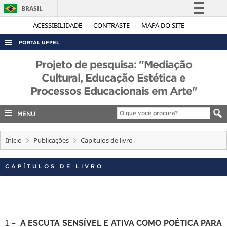
BRASIL
Simplifique!
ACESSIBILIDADE
CONTRASTE
MAPA DO SITE
Comunica BR
PORTAL UFPEL
Participe
ACESSO À INFORMAÇÃO
Projeto de pesquisa: "Mediação
Acesso à informação
Cultural, Educação Estética e
AUDITORIA
Legislação
Processos Educacionais em Arte"
COBALTO
Canais
CONCURSOS
MENU
EDITAIS
Início
Publicações
Capítulos de livro
INTERNACIONAL
OUVIDORIA
CAPÍTULOS DE LIVRO
PORTARIAS
TELEFONES
1 –
A ESCUTA SENSÍVEL E ATIVA COMO POÉTICA PARA