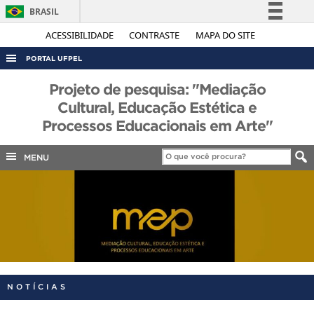
BRASIL
Simplifique!
ACESSIBILIDADE
CONTRASTE
MAPA DO SITE
Comunica BR
PORTAL UFPEL
Participe
ACESSO À INFORMAÇÃO
Projeto de pesquisa: "Mediação
Acesso à informação
Cultural, Educação Estética e
AUDITORIA
Legislação
Processos Educacionais em Arte"
COBALTO
Canais
CONCURSOS
MENU
EDITAIS
INTERNACIONAL
OUVIDORIA
PORTARIAS
TELEFONES
NOTÍCIAS