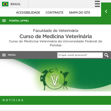
BRASIL
Simplifique!
ACESSIBILIDADE
CONTRASTE
MAPA DO SITE
Comunica BR
PORTAL UFPEL
Participe
ACESSO À INFORMAÇÃO
Faculdade de Veterinária
Acesso à informação
Curso de Medicina Veterinária
AUDITORIA
Curso de Medicina Veterinária da Universidade Federal de
Legislação
Pelotas
COBALTO
Canais
CONCURSOS
MENU
EDITAIS
INTERNACIONAL
OUVIDORIA
PORTARIAS
TELEFONES
NOTÍCIAS