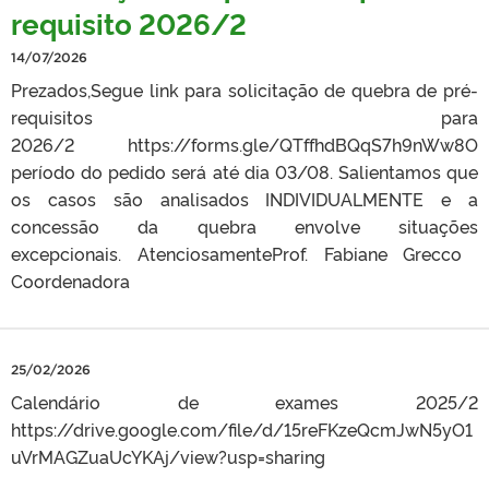
requisito 2026/2
14/07/2026
Prezados,Segue link para solicitação de quebra de pré-
requisitos para
2026/2 https://forms.gle/QTffhdBQqS7h9nWw8O
período do pedido será até dia 03/08. Salientamos que
os casos são analisados INDIVIDUALMENTE e a
concessão da quebra envolve situações
excepcionais. AtenciosamenteProf. Fabiane Grecco ​​​​​​​
Coordenadora
25/02/2026
Calendário de exames 2025/2
https://drive.google.com/file/d/15reFKzeQcmJwN5yO1
uVrMAGZuaUcYKAj/view?usp=sharing