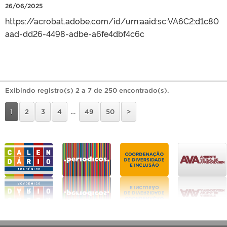
26/06/2025
https://acrobat.adobe.com/id/urn:aaid:sc:VA6C2:d1c80
aad-dd26-4498-adbe-a6fe4dbf4c6c
Exibindo registro(s) 2 a 7 de 250 encontrado(s).
1
2
3
4
…
49
50
>