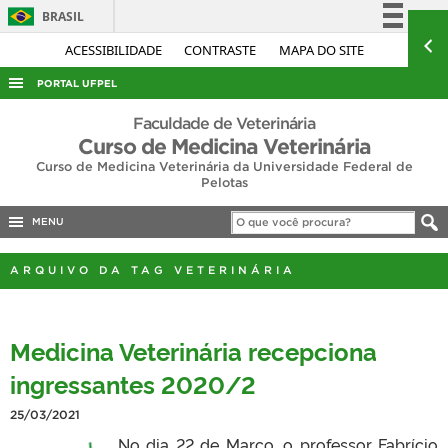
BRASIL
Simplifique!
ACESSIBILIDADE
CONTRASTE
MAPA DO SITE
Comunica BR
PORTAL UFPEL
Participe
ACESSO À INFORMAÇÃO
Faculdade de Veterinária
Acesso à informação
Curso de Medicina Veterinária
AUDITORIA
Curso de Medicina Veterinária da Universidade Federal de
Legislação
Pelotas
COBALTO
Canais
CONCURSOS
MENU
EDITAIS
ARQUIVO DA TAG VETERINÁRIA
INTERNACIONAL
OUVIDORIA
Medicina Veterinária recepciona
PORTARIAS
ingressantes 2020/2
TELEFONES
25/03/2021
No dia 22 de Março, o professor Fabrício