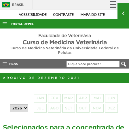
BRASIL
Simplifique!
ACESSIBILIDADE
CONTRASTE
MAPA DO SITE
Comunica BR
PORTAL UFPEL
Participe
ACESSO À INFORMAÇÃO
Faculdade de Veterinária
Acesso à informação
Curso de Medicina Veterinária
AUDITORIA
Curso de Medicina Veterinária da Universidade Federal de
Legislação
Pelotas
COBALTO
Canais
CONCURSOS
MENU
EDITAIS
ARQUIVO DE DEZEMBRO 2021
INTERNACIONAL
OUVIDORIA
JAN
FEV
MAR
ABR
MAI
JUN
PORTARIAS
JUL
AGO
SET
OUT
NOV
DEZ
TELEFONES
Selecionados para a concentrada de