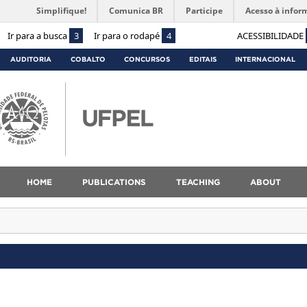
Simplifique!
Comunica BR
Participe
Acesso à infor
Ir para a busca
3
Ir para o rodapé
4
ACESSIBILIDADE
AUDITORIA
COBALTO
CONCURSOS
EDITAIS
INTERNACIONAL
HOME
PUBLICATIONS
TEACHING
ABOUT