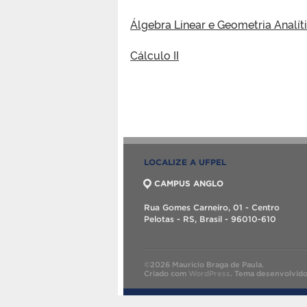
Álgebra Linear e Geometria Analít
Cálculo II
LOCALIZE A UFPEL
CAMPUS ANGLO
Rua Gomes Carneiro, 01 - Centro
Pelotas - RS, Brasil - 96010-610
©2026 Mauricio Braga de Paula.
Criado com
WordPress
.
Tema desenvolvid