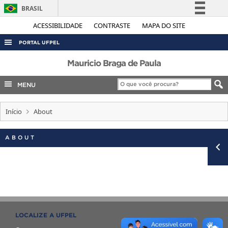
BRASIL
Simplifique!
ACESSIBILIDADE
CONTRASTE
MAPA DO SITE
Comunica BR
PORTAL UFPEL
Participe
ACESSO À INFORMAÇÃO
Mauricio Braga de Paula
Acesso à informação
AUDITORIA
MENU
Legislação
COBALTO
Canais
Início
About
CONCURSOS
EDITAIS
ABOUT
INTERNACIONAL
OUVIDORIA
PORTARIAS
TELEFONES
LOCALIZE A UFPEL